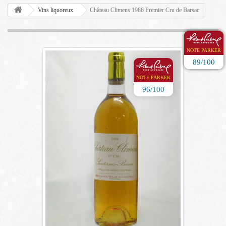
Vins liquoreux
Château Climens 1986 Premier Cru de Barsac
NOTE PARKER
NOTE PARKER
NOTE PARKER
NOTE PARKER
91/100
91/100
91/100
89/100
NOTE PARKER
96/100