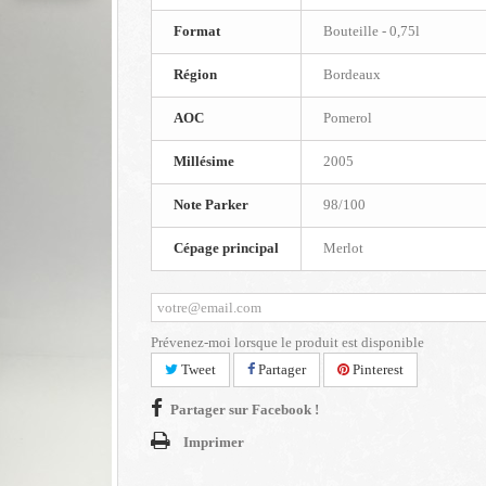
Format
Bouteille - 0,75l
Région
Bordeaux
AOC
Pomerol
Millésime
2005
Note Parker
98/100
Cépage principal
Merlot
Prévenez-moi lorsque le produit est disponible
Tweet
Partager
Pinterest
Partager sur Facebook !
Imprimer